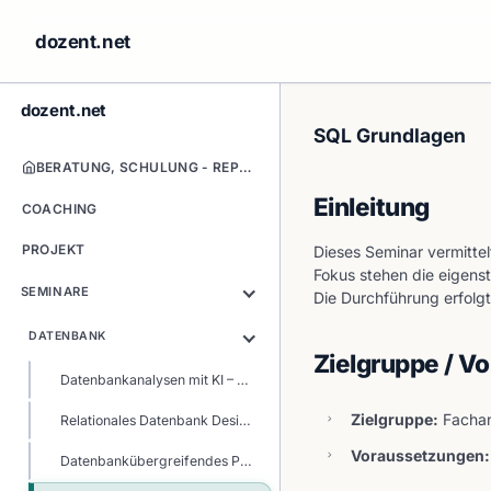
dozent.net
dozent.net
SQL Grundlagen
BERATUNG, SCHULUNG - REPORTING, DATENBANK & KI-PROJEKTE
Einleitung
COACHING
PROJEKT
Dieses Seminar vermitte
Fokus stehen die eigens
SEMINARE
Die Durchführung erfol
DATENBANK
Zielgruppe / V
Datenbankanalysen mit KI – SQL-Seminar mit AI
Zielgruppe:
Fachan
Relationales Datenbank Design
Voraussetzungen:
Datenbankübergreifendes Performance-Tuning