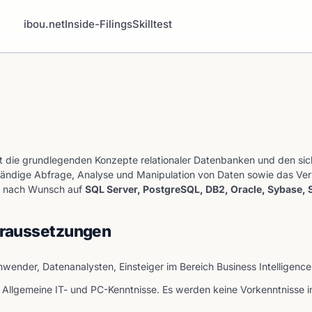
ibou.net
Inside-Filings
Skilltest
lt die grundlegenden Konzepte relationaler Datenbanken und den s
tändige Abfrage, Analyse und Manipulation von Daten sowie das Ver
gt nach Wunsch auf
SQL Server, PostgreSQL, DB2, Oracle, Sybase,
oraussetzungen
wender, Datenanalysten, Einsteiger im Bereich Business Intelligenc
Allgemeine IT- und PC-Kenntnisse. Es werden keine Vorkenntnisse 