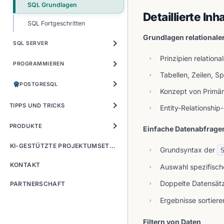
SQL Grundlagen
Detaillierte Inh
SQL Fortgeschritten
Grundlagen relational
SQL SERVER
Prinzipien relati
PROGRAMMIEREN
Tabellen, Zeilen, 
POSTGRESQL
Konzept von Primär
TIPPS UND TRICKS
Entity-Relationship
C
PRODUKTE
Einfache Datenabfrage
KI-GESTÜTZTE PROJEKTUMSETZUNG
🦤
Grundsyntax der
KONTAKT
Auswahl spezifisch
B
Doppelte Datensätz
»
»
PARTNERSCHAFT
Ergebnisse sortiere
Filtern von Daten