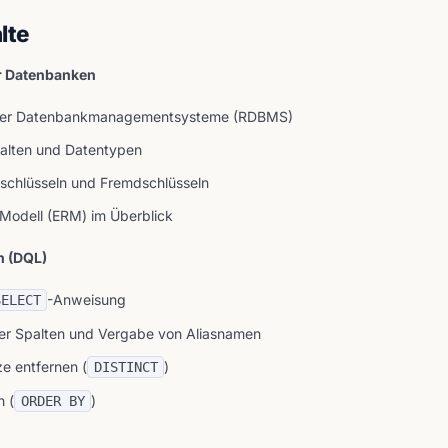
alte
er Datenbanken
onaler Datenbankmanagementsysteme (RDBMS)
Spalten und Datentypen
schlüsseln und Fremdschlüsseln
-Modell (ERM) im Überblick
n (DQL)
-Anweisung
SELECT
er Spalten und Vergabe von Aliasnamen
e entfernen (
)
DISTINCT
n (
)
ORDER BY