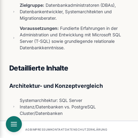
Zielgruppe:
Datenbankadministratoren (DBAs),
Datenbankentwickler, Systemarchitekten und
Migrationsberater.
Voraussetzungen:
Fundierte Erfahrungen in der
Administration und Entwicklung mit Microsoft SQL
Server (T-SQL) sowie grundlegende relationale
Datenbankkenntnisse.
Detaillierte Inhalte
Architektur- und Konzeptvergleich
Systemarchitektur: SQL Server
Instanz/Datenbanken vs. PostgreSQL
Cluster/Datenbanken
Speichermodell: Filegroups und
Transaktionsprotokolle vs. Tablespaces und WAL
AGB
IMPRESSUM
KONTAKT
DATENSCHUTZERKLÄRUNG
(Write-Ahead Logging)