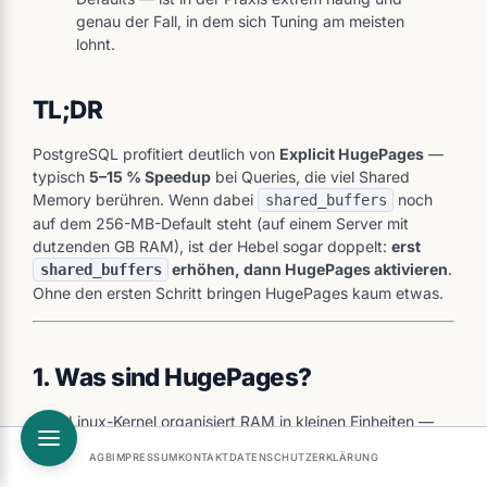
genau der Fall, in dem sich Tuning am meisten
lohnt.
TL;DR
PostgreSQL profitiert deutlich von
Explicit HugePages
—
typisch
5–15 % Speedup
bei Queries, die viel Shared
Memory berühren. Wenn dabei
noch
shared_buffers
auf dem 256-MB-Default steht (auf einem Server mit
dutzenden GB RAM), ist der Hebel sogar doppelt:
erst
erhöhen, dann HugePages aktivieren
.
shared_buffers
Ohne den ersten Schritt bringen HugePages kaum etwas.
1. Was sind HugePages?
Dein Linux-Kernel organisiert RAM in kleinen Einheiten —
den sogenannten
Pages
. Standard-Größe ist
4 KB
. Jede
AGB
IMPRESSUM
KONTAKT
DATENSCHUTZERKLÄRUNG
einzelne Page wird über eine Adress-Übersetzungstabelle