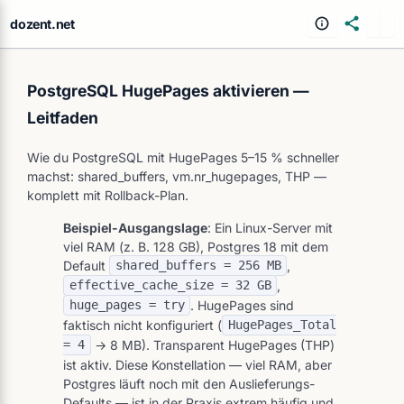
dozent.net
PostgreSQL HugePages aktivieren —
Leitfaden
Wie du PostgreSQL mit HugePages 5–15 % schneller
machst: shared_buffers, vm.nr_hugepages, THP —
komplett mit Rollback-Plan.
Beispiel-Ausgangslage
: Ein Linux-Server mit
viel RAM (z. B. 128 GB), Postgres 18 mit dem
Default
,
shared_buffers = 256 MB
,
effective_cache_size = 32 GB
. HugePages sind
huge_pages = try
faktisch nicht konfiguriert (
HugePages_Total
→ 8 MB). Transparent HugePages (THP)
= 4
ist aktiv. Diese Konstellation — viel RAM, aber
Postgres läuft noch mit den Auslieferungs-
Defaults — ist in der Praxis extrem häufig und