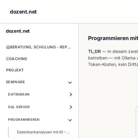
dozent.net
dozent.net
Programmieren mit 
BERATUNG, SCHULUNG - REPORTING, DATENBANK & KI-PROJEKTE
TL;DR
— In diesem zweit
betreiben — mit Ollama
COACHING
Token-Kosten, kein Dritt
PROJEKT
SEMINARE
DATENBANK
SQL SERVER
PROGRAMMIEREN
Datenbankanalysen mit KI – SQL-Seminar mit AI