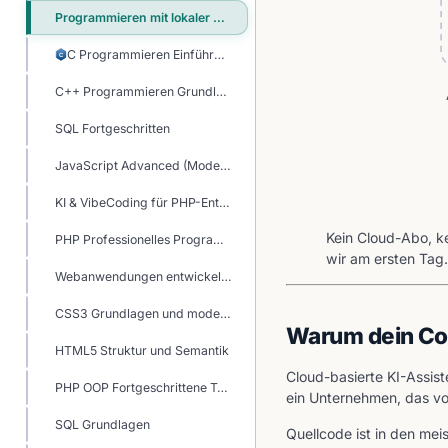
Programmieren mit lokaler KI: Dein Code bleibt im Haus
C Programmieren Einführung
C
C++ Programmieren Grundlagen
SQL Fortgeschritten
JavaScript Advanced (Moderne Architektur & ES6+)
KI & VibeCoding für PHP-Entwickler
Kein Cloud-Abo, k
PHP Professionelles Programmieren mit KI
wir am ersten Tag.
Webanwendungen entwickeln mit Claude und anderen KI-Agenten
CSS3 Grundlagen und modernes Webdesign
Warum dein Cod
HTML5 Struktur und Semantik
Cloud-basierte KI-Assis
PHP OOP Fortgeschrittene Technologien
ein Unternehmen, das von
SQL Grundlagen
Quellcode ist in den mei